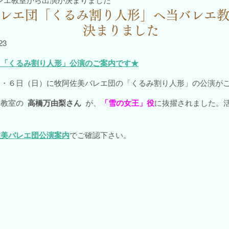
レエ団「くるみ割り人形」へ当バレエ
決まりました
23
団「くるみ割り人形」公演のご案内です★
）・６日（日）に牧阿佐美バレエ団の「くるみ割り人形」の公演が
エ教室の
高橋万由梨さん
が、
「雪の女王」役
に抜擢されました。
佐美バレエ団公演案内
でご確認下さい。