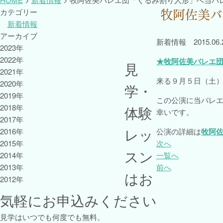
牧阿佐美バ
カテゴリー
新着情報
アーカイブ
新着情報
2015.06.
2023年
2022年
★牧阿佐美バレエ
見
2021年
来る９月５日（土
2020年
学・
2019年
この公演に当バレ
2018年
体験
幸いです。
2017年
レッ
2016年
公演の詳細は
牧阿
2015年
次へ
スン
2014年
一覧へ
2013年
前へ
はお
2012年
気軽にお申込みください
見学はいつでも何度でも無料。