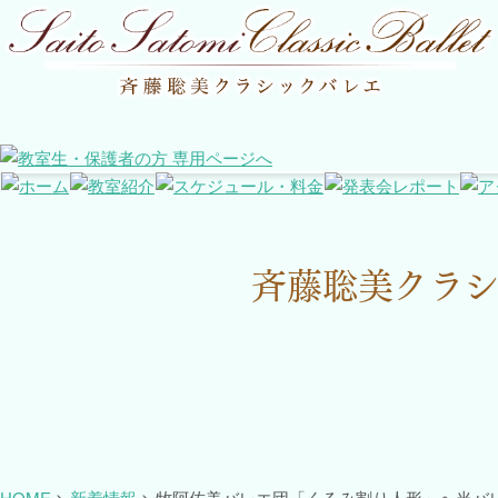
斉藤聡美クラシ
HOME
>
新着情報
>
牧阿佐美バレエ団「くるみ割り人形」へ当バ